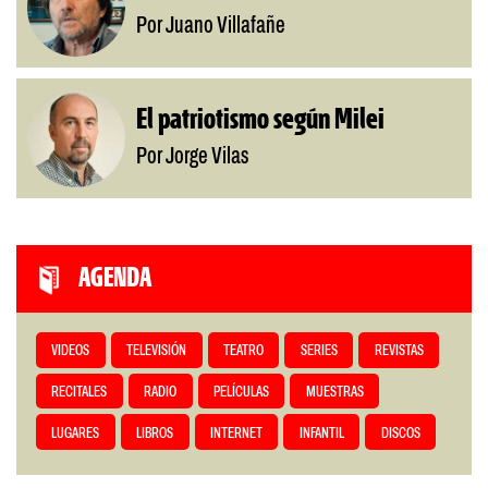
Por Juano Villafañe
El patriotismo según Milei
Por Jorge Vilas
AGENDA
VIDEOS
TELEVISIÓN
TEATRO
SERIES
REVISTAS
RECITALES
RADIO
PELÍCULAS
MUESTRAS
LUGARES
LIBROS
INTERNET
INFANTIL
DISCOS