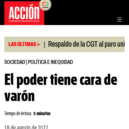
Saltar
al
contenido
|
 Congreso
Respaldo de la CGT al paro universitari
LAS ÚLTIMAS >
SOCIEDAD
|
POLÍTICA E INEQUIDAD
El poder tiene cara de
varón
Tiempo de lectura:
5 minutos
18 de agosto de 2022