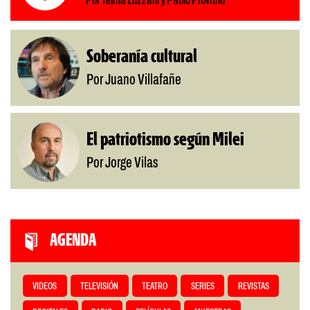
Por Telma Luzzani y Pablo Provitilo
Soberanía cultural
Por Juano Villafañe
El patriotismo según Milei
Por Jorge Vilas
AGENDA
VIDEOS
TELEVISIÓN
TEATRO
SERIES
REVISTAS