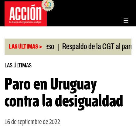
Saltar
al
contenido
|
ión en el Congreso
Respaldo de la CGT al paro univ
LAS ÚLTIMAS >
LAS ÚLTIMAS
Paro en Uruguay
contra la desigualdad
16 de septiembre de 2022