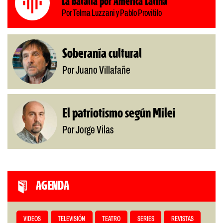
La batalla por América Latina
Por Telma Luzzani y Pablo Provitilo
Soberanía cultural
Por Juano Villafañe
El patriotismo según Milei
Por Jorge Vilas
AGENDA
VIDEOS
TELEVISIÓN
TEATRO
SERIES
REVISTAS