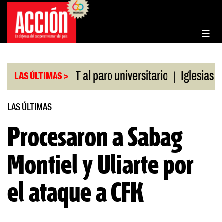
Saltar
al
contenido
|
aldo de la CGT al paro universitario
Iglesias y t
LAS ÚLTIMAS >
LAS ÚLTIMAS
Procesaron a Sabag
Montiel y Uliarte por
el ataque a CFK