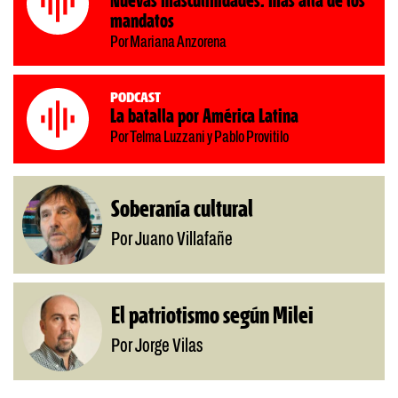
Nuevas masculinidades: más allá de los
mandatos
Por Mariana Anzorena
Podcast
La batalla por América Latina
Por Telma Luzzani y Pablo Provitilo
Soberanía cultural
Por Juano Villafañe
El patriotismo según Milei
Por Jorge Vilas