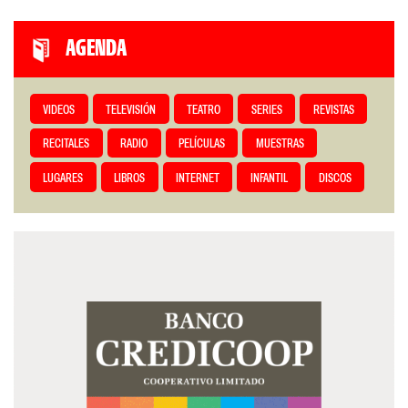
AGENDA
VIDEOS
TELEVISIÓN
TEATRO
SERIES
REVISTAS
RECITALES
RADIO
PELÍCULAS
MUESTRAS
LUGARES
LIBROS
INTERNET
INFANTIL
DISCOS