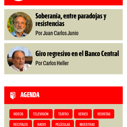
Soberanía, entre paradojas y
resistencias
Por Juan Carlos Junio
Giro regresivo en el Banco Central
Por Carlos Heller
AGENDA
VIDEOS
TELEVISIÓN
TEATRO
SERIES
REVISTAS
RECITALES
RADIO
PELÍCULAS
MUESTRAS