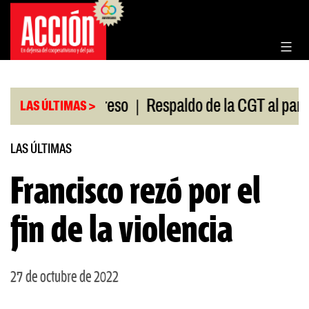
Saltar
al
contenido
|
sión en el Congreso
Respaldo de la CGT al paro uni
LAS ÚLTIMAS >
LAS ÚLTIMAS
Francisco rezó por el
fin de la violencia
27 de octubre de 2022