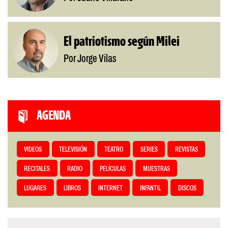
El patriotismo según Milei
Por Jorge Vilas
AGENDA
VIDEOS
TELEVISIÓN
TEATRO
SERIES
REVISTAS
RECITALES
RADIO
PELÍCULAS
MUESTRAS
LUGARES
LIBROS
INTERNET
INFANTIL
DISCOS