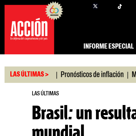
Saltar
twi
facebook
al
contenido
INFORME ESPECIAL
|
|
o universitario
Pronósticos de inflación
Miles 
LAS ÚLTIMAS >
LAS ÚLTIMAS
Brasil: un resul
mundial