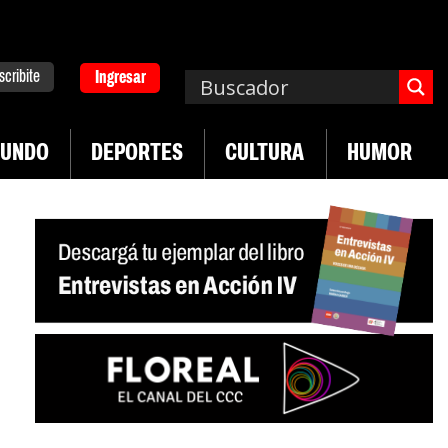
scribite
Ingresar
UNDO
DEPORTES
CULTURA
HUMOR
|
pa. Emergencia en salud mental
Los 43 estudian