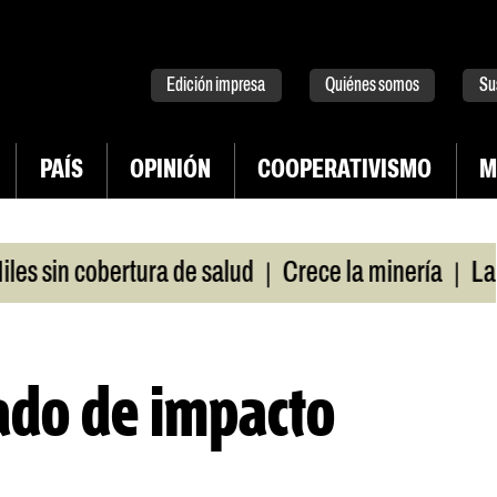
tter
instagram
tiktok
Youtube
Spotify
Edición impresa
Quiénes somos
Su
PAÍS
OPINIÓN
COOPERATIVISMO
M
|
|
sin cobertura de salud
Crece la minería
La Pam
tado de impacto