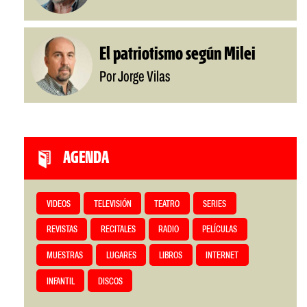
El patriotismo según Milei
Por Jorge Vilas
AGENDA
VIDEOS
TELEVISIÓN
TEATRO
SERIES
REVISTAS
RECITALES
RADIO
PELÍCULAS
MUESTRAS
LUGARES
LIBROS
INTERNET
INFANTIL
DISCOS