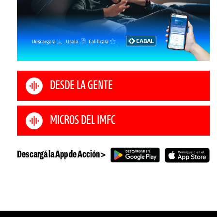
DESDE LA GENTE
MICROS DEL IMFC
Descargá la App de Acción >