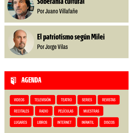
Soberanía cultural
Por Juano Villafañe
El patriotismo según Milei
Por Jorge Vilas
AGENDA
VIDEOS
TELEVISIÓN
TEATRO
SERIES
REVISTAS
RECITALES
RADIO
PELÍCULAS
MUESTRAS
LUGARES
LIBROS
INTERNET
INFANTIL
DISCOS