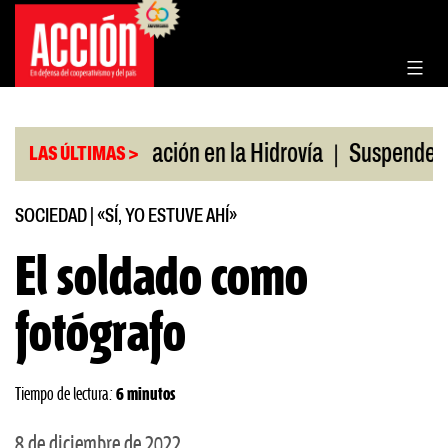
Saltar
al
contenido
|
|
o
Bonificación en la Hidrovía
Suspenden desregu
LAS ÚLTIMAS >
SOCIEDAD
|
«SÍ, YO ESTUVE AHÍ»
El soldado como
fotógrafo
Tiempo de lectura:
6 minutos
8 de diciembre de 2022