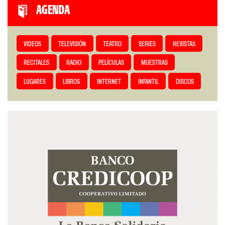
AGENDA
VIDEOS
TELEVISIÓN
TEATRO
SERIES
REVISTAS
RECITALES
RADIO
PELÍCULAS
MUESTRAS
LUGARES
LIBROS
INTERNET
INFANTIL
DISCOS