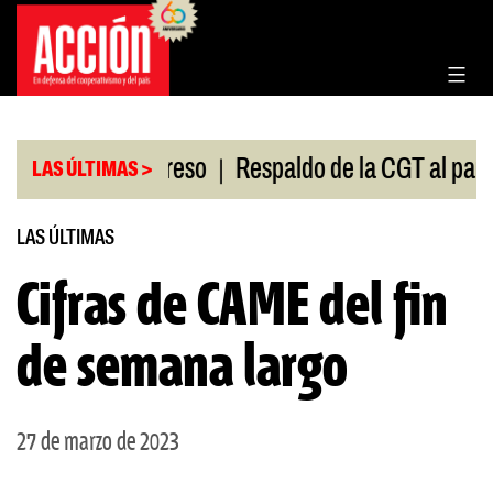
Saltar
al
contenido
|
sión en el Congreso
Respaldo de la CGT al paro uni
LAS ÚLTIMAS >
LAS ÚLTIMAS
Cifras de CAME del fin
de semana largo
27 de marzo de 2023