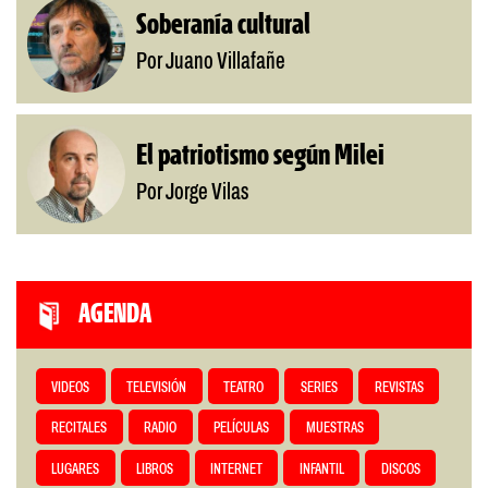
Soberanía cultural
Por Juano Villafañe
El patriotismo según Milei
Por Jorge Vilas
AGENDA
VIDEOS
TELEVISIÓN
TEATRO
SERIES
REVISTAS
RECITALES
RADIO
PELÍCULAS
MUESTRAS
LUGARES
LIBROS
INTERNET
INFANTIL
DISCOS