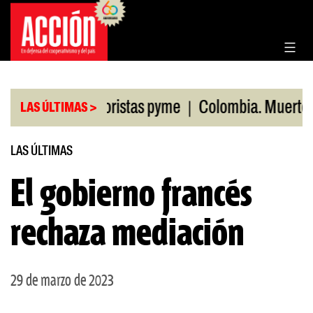
Saltar
al
contenido
|
en ventas minoristas pyme
Colombia. Muertos po
LAS ÚLTIMAS >
LAS ÚLTIMAS
El gobierno francés
rechaza mediación
29 de marzo de 2023