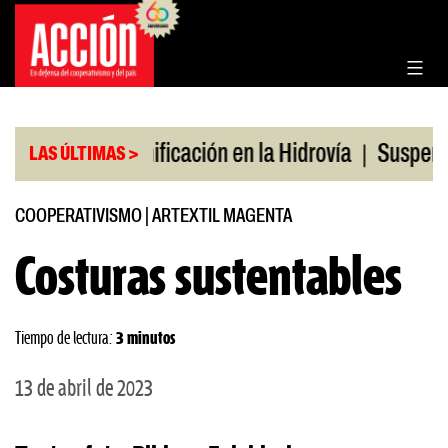
Saltar
al
contenido
|
|
ulio
Bonificación en la Hidrovía
Suspenden desr
LAS ÚLTIMAS >
COOPERATIVISMO
|
ARTEXTIL MAGENTA
Costuras sustentables
Tiempo de lectura:
3 minutos
13 de abril de 2023