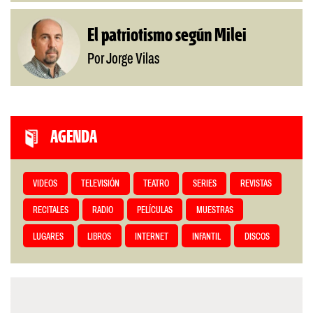
El patriotismo según Milei
Por Jorge Vilas
AGENDA
VIDEOS
TELEVISIÓN
TEATRO
SERIES
REVISTAS
RECITALES
RADIO
PELÍCULAS
MUESTRAS
LUGARES
LIBROS
INTERNET
INFANTIL
DISCOS