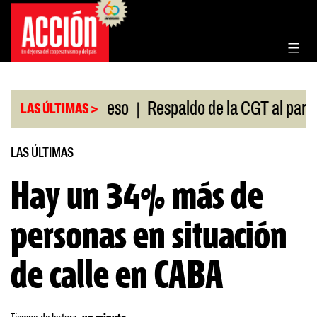
Saltar
al
contenido
|
ión en el Congreso
Respaldo de la CGT al paro univ
LAS ÚLTIMAS >
LAS ÚLTIMAS
Hay un 34% más de
personas en situación
de calle en CABA