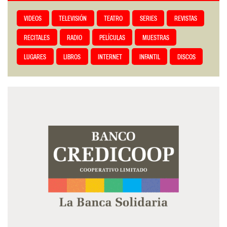
VIDEOS
TELEVISIÓN
TEATRO
SERIES
REVISTAS
RECITALES
RADIO
PELÍCULAS
MUESTRAS
LUGARES
LIBROS
INTERNET
INFANTIL
DISCOS