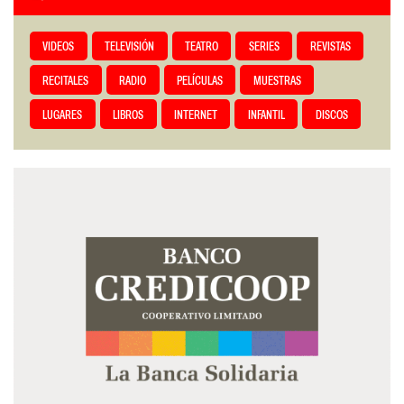
VIDEOS
TELEVISIÓN
TEATRO
SERIES
REVISTAS
RECITALES
RADIO
PELÍCULAS
MUESTRAS
LUGARES
LIBROS
INTERNET
INFANTIL
DISCOS