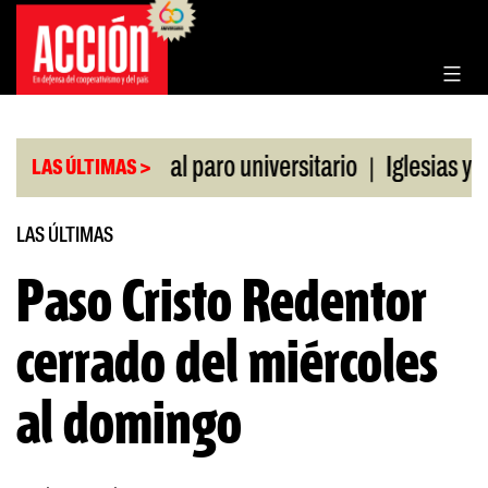
Saltar
al
contenido
|
ldo de la CGT al paro universitario
Iglesias y te
LAS ÚLTIMAS >
LAS ÚLTIMAS
Paso Cristo Redentor
cerrado del miércoles
al domingo