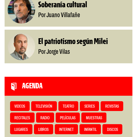
Soberanía cultural
Por Juano Villafañe
El patriotismo según Milei
Por Jorge Vilas
AGENDA
VIDEOS
TELEVISIÓN
TEATRO
SERIES
REVISTAS
RECITALES
RADIO
PELÍCULAS
MUESTRAS
LUGARES
LIBROS
INTERNET
INFANTIL
DISCOS