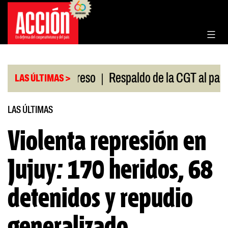
Saltar
al
contenido
|
ión en el Congreso
Respaldo de la CGT al paro uni
LAS ÚLTIMAS >
LAS ÚLTIMAS
Violenta represión en
Jujuy: 170 heridos, 68
detenidos y repudio
generalizado