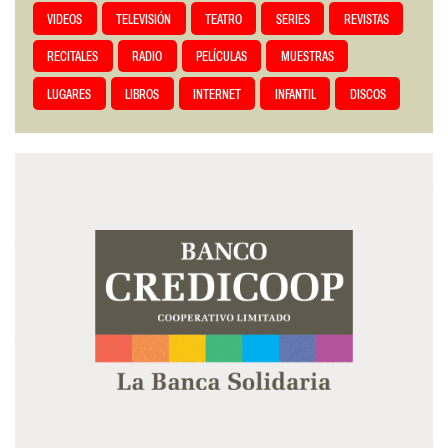
VIDEOS
TELEVISIÓN
TEATRO
SERIES
REVISTAS
RECITALES
RADIO
PELÍCULAS
MUESTRAS
LUGARES
LIBROS
INTERNET
INFANTIL
DISCOS