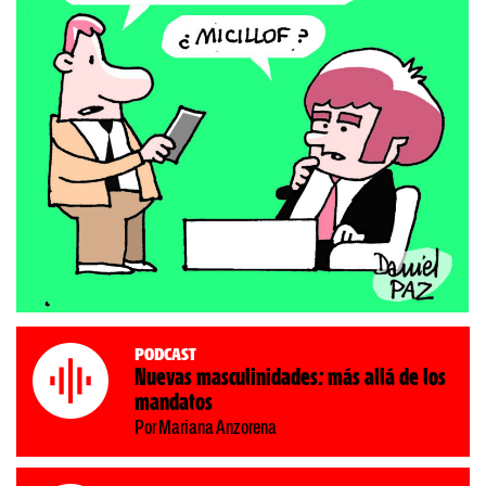
Podcast
Nuevas masculinidades: más allá de los
mandatos
Por Mariana Anzorena