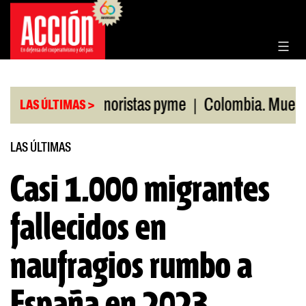
Saltar
al
contenido
|
den ventas minoristas pyme
Colombia. Muertos p
LAS ÚLTIMAS >
LAS ÚLTIMAS
Casi 1.000 migrantes
fallecidos en
naufragios rumbo a
España en 2023