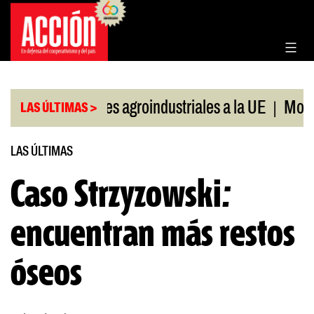
Saltar
al
contenido
|
|
Exportaciones agroindustriales a la UE
Morosid
LAS ÚLTIMAS >
LAS ÚLTIMAS
Caso Strzyzowski:
encuentran más restos
óseos