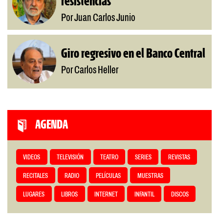
resistencias
Por Juan Carlos Junio
Giro regresivo en el Banco Central
Por Carlos Heller
AGENDA
VIDEOS
TELEVISIÓN
TEATRO
SERIES
REVISTAS
RECITALES
RADIO
PELÍCULAS
MUESTRAS
LUGARES
LIBROS
INTERNET
INFANTIL
DISCOS