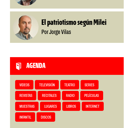
El patriotismo según Milei
Por Jorge Vilas
AGENDA
VIDEOS
TELEVISIÓN
TEATRO
SERIES
REVISTAS
RECITALES
RADIO
PELÍCULAS
MUESTRAS
LUGARES
LIBROS
INTERNET
INFANTIL
DISCOS