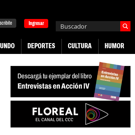
scribite
Ingresar
UNDO
DEPORTES
CULTURA
HUMOR
|
den desregulación del practicaje
Denuncias por v