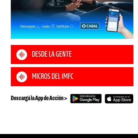
DESDE LA GENTE
MICROS DEL IMFC
Descargá la App de Acción >