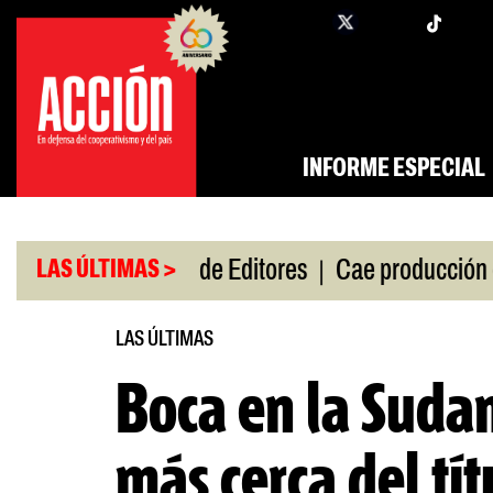
Saltar
twi
facebook
al
contenido
INFORME ESPECIAL
|
|
i de gira
Feria de Editores
Cae producción de au
LAS ÚLTIMAS >
LAS ÚLTIMAS
Boca en la Suda
más cerca del tít