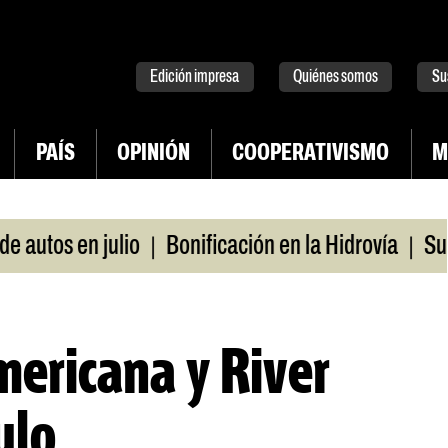
tter
instagram
tiktok
Youtube
Spotify
Edición impresa
Quiénes somos
Su
PAÍS
OPINIÓN
COOPERATIVISMO
M
|
|
tos en julio
Bonificación en la Hidrovía
Suspen
mericana y River
ulo