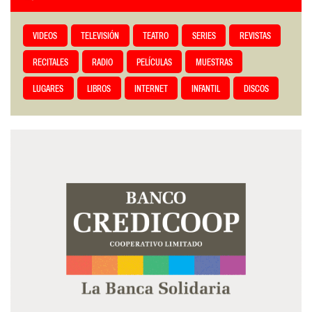
VIDEOS
TELEVISIÓN
TEATRO
SERIES
REVISTAS
RECITALES
RADIO
PELÍCULAS
MUESTRAS
LUGARES
LIBROS
INTERNET
INFANTIL
DISCOS