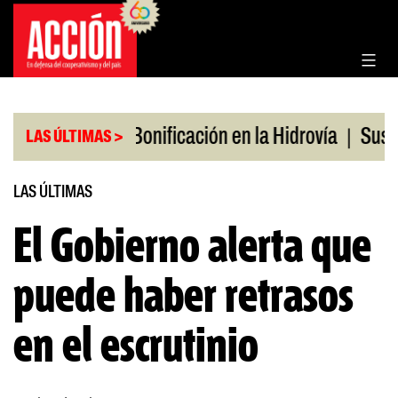
Saltar
al
contenido
|
|
os en julio
Bonificación en la Hidrovía
Suspende
LAS ÚLTIMAS >
LAS ÚLTIMAS
El Gobierno alerta que
puede haber retrasos
en el escrutinio