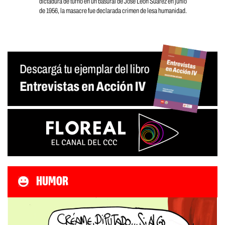
dictadura de turno en un basural de José León Suarez en junio
de 1956, la masacre fue declarada crimen de lesa humanidad.
HUMOR