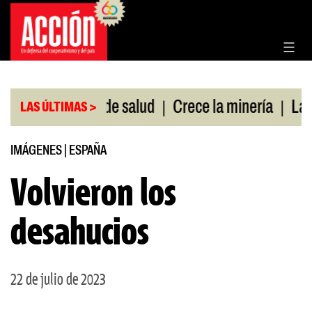
Saltar
al
contenido
|
|
obertura de salud
Crece la minería
La Pampa. 
LAS ÚLTIMAS >
IMÁGENES
|
ESPAÑA
Volvieron los
desahucios
22 de julio de 2023