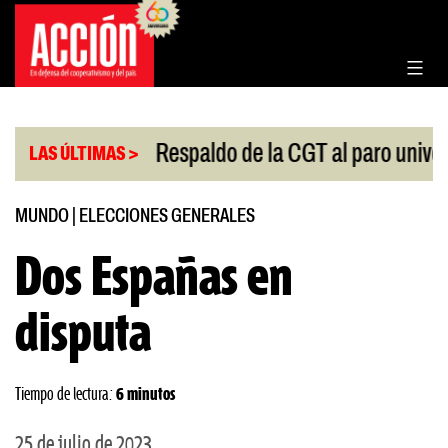
Saltar
al
contenido
|
Congreso
Respaldo de la CGT al paro universitario
LAS ÚLTIMAS >
MUNDO
|
ELECCIONES GENERALES
Dos Españas en
disputa
Tiempo de lectura:
6 minutos
25 de julio de 2023