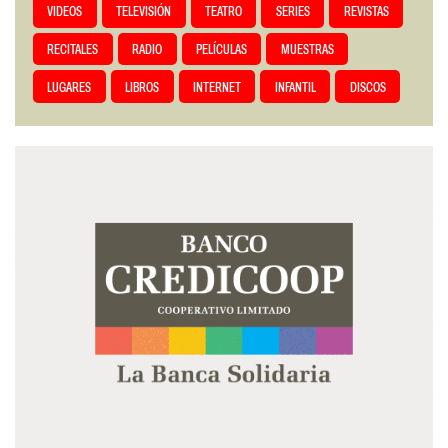
VIDEOS
TELEVISIÓN
TEATRO
SERIES
REVISTAS
RECITALES
RADIO
PELÍCULAS
MUESTRAS
LUGARES
LIBROS
INTERNET
INFANTIL
DISCOS