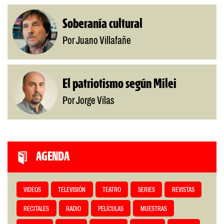
Soberanía cultural
Por Juano Villafañe
El patriotismo según Milei
Por Jorge Vilas
AGENDA
VIDEOS
TELEVISIÓN
TEATRO
SERIES
REVISTAS
RECITALES
RADIO
PELÍCULAS
MUESTRAS