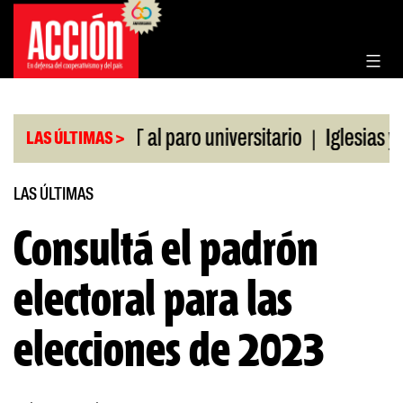
Saltar
al
contenido
|
aldo de la CGT al paro universitario
Iglesias y t
LAS ÚLTIMAS >
LAS ÚLTIMAS
Consultá el padrón
electoral para las
elecciones de 2023