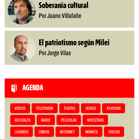
Soberanía cultural
Por Juano Villafañe
El patriotismo según Milei
Por Jorge Vilas
AGENDA
VIDEOS
TELEVISIÓN
TEATRO
SERIES
REVISTAS
RECITALES
RADIO
PELÍCULAS
MUESTRAS
LUGARES
LIBROS
INTERNET
INFANTIL
DISCOS