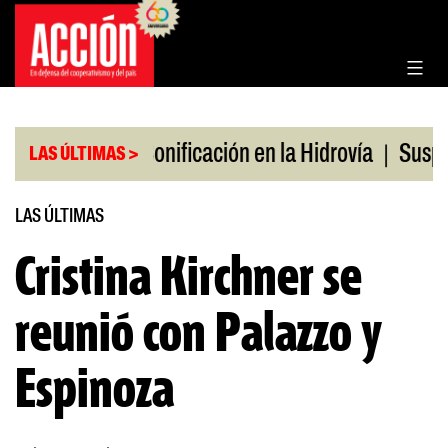
Saltar
al
contenido
|
|
s en julio
Bonificación en la Hidrovía
Suspende
LAS ÚLTIMAS >
LAS ÚLTIMAS
Cristina Kirchner se
reunió con Palazzo y
Espinoza