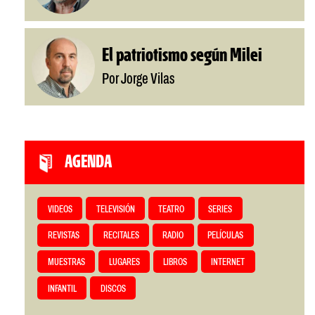
El patriotismo según Milei
Por Jorge Vilas
AGENDA
VIDEOS
TELEVISIÓN
TEATRO
SERIES
REVISTAS
RECITALES
RADIO
PELÍCULAS
MUESTRAS
LUGARES
LIBROS
INTERNET
INFANTIL
DISCOS