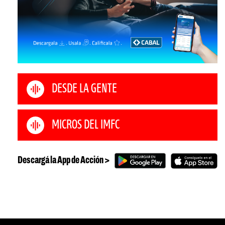
DESDE LA GENTE
MICROS DEL IMFC
Descargá la App de Acción >