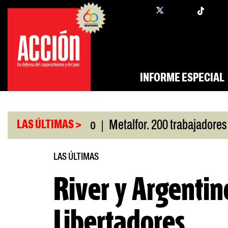
Saltar
twi
facebook
al
contenido
INFORME ESPECIAL
|
por San Cayetano
Metalfor. 200 trabajadores en r
LAS ÚLTIMAS >
LAS ÚLTIMAS
River y Argentino
Libertadores