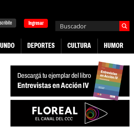
scribite
Ingresar
UNDO
DEPORTES
CULTURA
HUMOR
|
n Neuquén
Miguel Díaz-Canel: «Es un genocidio»