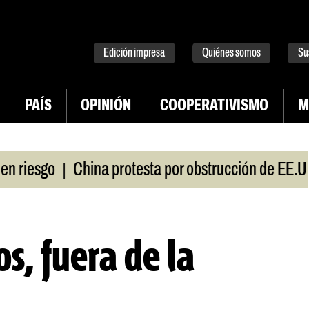
tter
instagram
tiktok
Youtube
Spotify
Edición impresa
Quiénes somos
Su
PAÍS
OPINIÓN
COOPERATIVISMO
M
|
iesgo
China protesta por obstrucción de EE.UU e
s, fuera de la