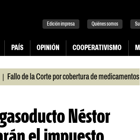
tter
instagram
tiktok
Youtube
Spotify
Edición impresa
Quiénes somos
Su
PAÍS
OPINIÓN
COOPERATIVISMO
M
|
allo de la Corte por cobertura de medicamentos
U
 gasoducto Néstor
arán el impuesto