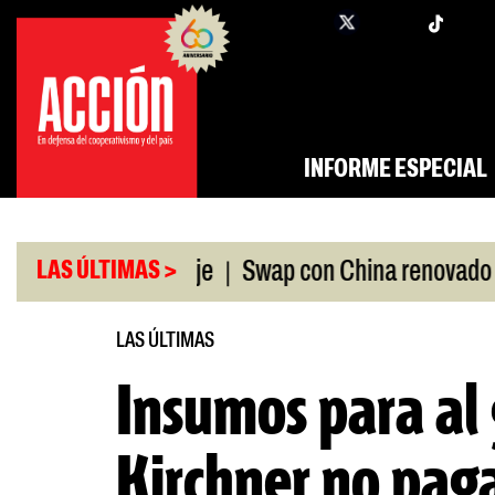
Saltar
twi
facebook
al
contenido
INFORME ESPECIAL
|
|
 ANDIS, a peritaje
Swap con China renovado
F
LAS ÚLTIMAS >
LAS ÚLTIMAS
Insumos para al
Kirchner no pag