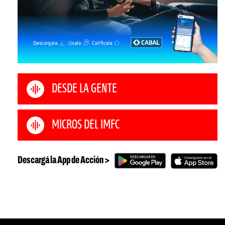
DESDE LA GENTE
MICROS DEL IMFC
Descargá la App de Acción >