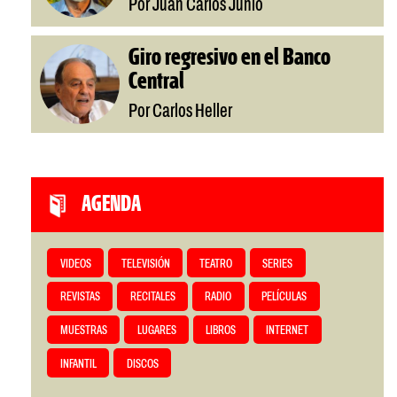
Por Juan Carlos Junio
Giro regresivo en el Banco
Central
Por Carlos Heller
AGENDA
VIDEOS
TELEVISIÓN
TEATRO
SERIES
REVISTAS
RECITALES
RADIO
PELÍCULAS
MUESTRAS
LUGARES
LIBROS
INTERNET
INFANTIL
DISCOS