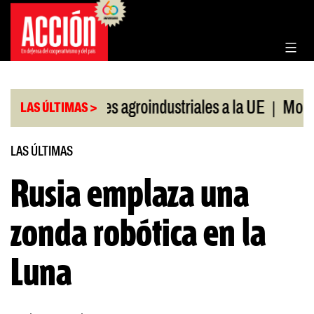
Saltar
al
contenido
|
|
Exportaciones agroindustriales a la UE
Morosid
LAS ÚLTIMAS >
LAS ÚLTIMAS
Rusia emplaza una
zonda robótica en la
Luna