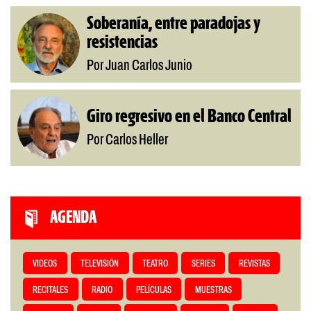
Soberanía, entre paradojas y
resistencias
Por Juan Carlos Junio
Giro regresivo en el Banco Central
Por Carlos Heller
AGENDA
VIDEOS
TELEVISIÓN
TEATRO
SERIES
REVISTAS
RECITALES
RADIO
PELÍCULAS
MUESTRAS