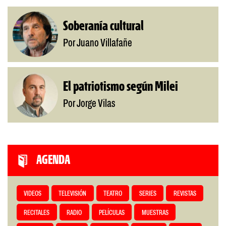
Soberanía cultural
Por Juano Villafañe
El patriotismo según Milei
Por Jorge Vilas
AGENDA
VIDEOS
TELEVISIÓN
TEATRO
SERIES
REVISTAS
RECITALES
RADIO
PELÍCULAS
MUESTRAS