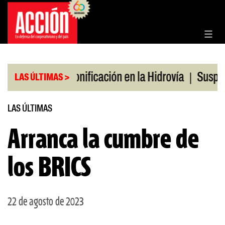
Saltar
al
contenido
|
|
 en julio
Bonificación en la Hidrovía
Suspenden
LAS ÚLTIMAS >
LAS ÚLTIMAS
Arranca la cumbre de
los BRICS
22 de agosto de 2023