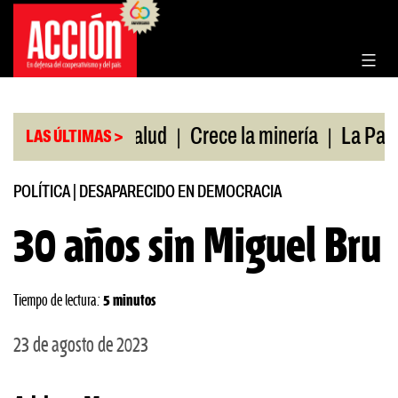
Saltar
al
contenido
|
|
bertura de salud
Crece la minería
La Pampa. Em
LAS ÚLTIMAS >
POLÍTICA
|
DESAPARECIDO EN DEMOCRACIA
30 años sin Miguel Bru
Tiempo de lectura:
5 minutos
23 de agosto de 2023