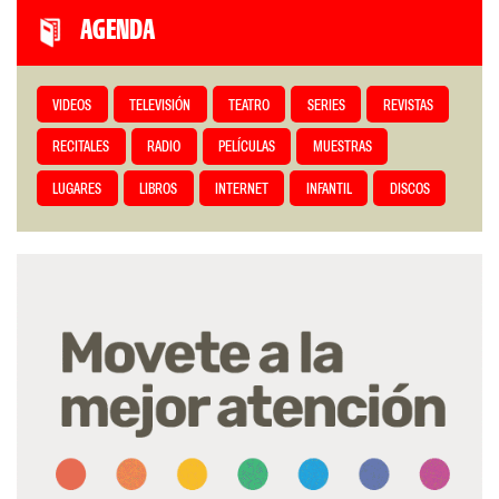
AGENDA
VIDEOS
TELEVISIÓN
TEATRO
SERIES
REVISTAS
RECITALES
RADIO
PELÍCULAS
MUESTRAS
LUGARES
LIBROS
INTERNET
INFANTIL
DISCOS