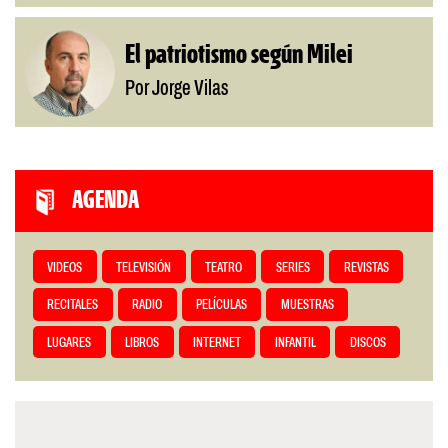
El patriotismo según Milei
Por Jorge Vilas
AGENDA
VIDEOS
TELEVISIÓN
TEATRO
SERIES
REVISTAS
RECITALES
RADIO
PELÍCULAS
MUESTRAS
LUGARES
LIBROS
INTERNET
INFANTIL
DISCOS