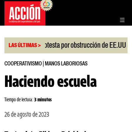
Saltar
al
contenido
|
China protesta por obstrucción de EE.UU en Neu
LAS ÚLTIMAS >
COOPERATIVISMO
|
MANOS LABORIOSAS
Haciendo escuela
Tiempo de lectura:
3 minutos
26 de agosto de 2023