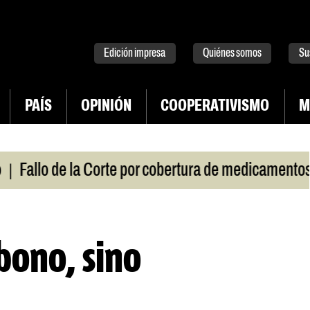
tter
instagram
tiktok
Youtube
Spotify
Edición impresa
Quiénes somos
Su
PAÍS
OPINIÓN
COOPERATIVISMO
M
|
allo de la Corte por cobertura de medicamentos
U
bono, sino