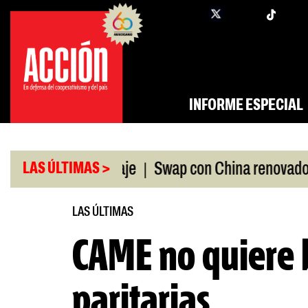
Saltar
twi
facebook
al
contenido
INFORME ESPECIAL
|
|
a ANDIS, a peritaje
Swap con China renovado
F
LAS ÚLTIMAS >
LAS ÚLTIMAS
CAME no quiere 
paritarias