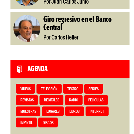
Por Juan Carlos Junio
Giro regresivo en el Banco
Central
Por Carlos Heller
AGENDA
VIDEOS
TELEVISIÓN
TEATRO
SERIES
REVISTAS
RECITALES
RADIO
PELÍCULAS
MUESTRAS
LUGARES
LIBROS
INTERNET
INFANTIL
DISCOS