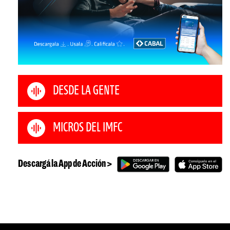
DESDE LA GENTE
MICROS DEL IMFC
Descargá la App de Acción >