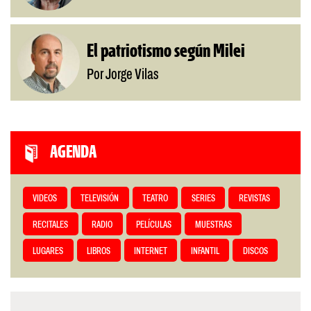
El patriotismo según Milei
Por Jorge Vilas
AGENDA
VIDEOS
TELEVISIÓN
TEATRO
SERIES
REVISTAS
RECITALES
RADIO
PELÍCULAS
MUESTRAS
LUGARES
LIBROS
INTERNET
INFANTIL
DISCOS