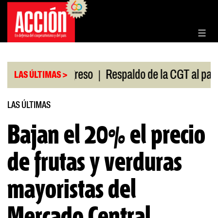
Saltar
al
contenido
|
sión en el Congreso
Respaldo de la CGT al paro un
LAS ÚLTIMAS >
LAS ÚLTIMAS
Bajan el 20% el precio
de frutas y verduras
mayoristas del
Mercado Central