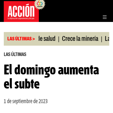
Saltar
al
contenido
|
|
sin cobertura de salud
Crece la minería
La Pam
LAS ÚLTIMAS >
LAS ÚLTIMAS
El domingo aumenta
el subte
1 de septiembre de 2023