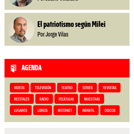
El patriotismo según Milei
Por Jorge Vilas
AGENDA
VIDEOS
TELEVISIÓN
TEATRO
SERIES
REVISTAS
RECITALES
RADIO
PELÍCULAS
MUESTRAS
LUGARES
LIBROS
INTERNET
INFANTIL
DISCOS