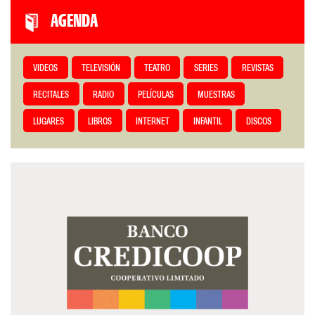
AGENDA
VIDEOS
TELEVISIÓN
TEATRO
SERIES
REVISTAS
RECITALES
RADIO
PELÍCULAS
MUESTRAS
LUGARES
LIBROS
INTERNET
INFANTIL
DISCOS