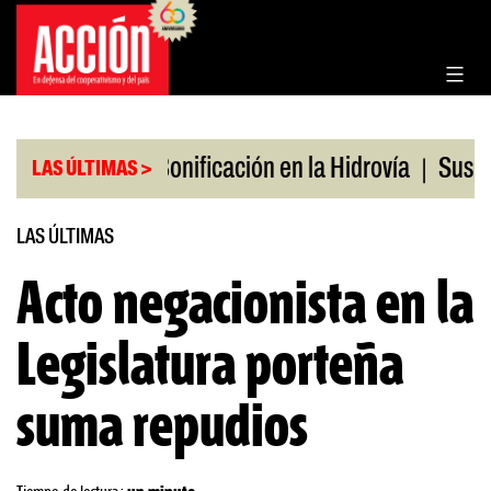
Saltar
al
contenido
|
|
s en julio
Bonificación en la Hidrovía
Suspenden
LAS ÚLTIMAS >
LAS ÚLTIMAS
Acto negacionista en la
Legislatura porteña
suma repudios