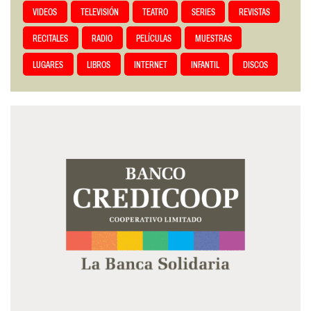
VIDEOS
TELEVISIÓN
TEATRO
SERIES
REVISTAS
RECITALES
RADIO
PELÍCULAS
MUESTRAS
LUGARES
LIBROS
INTERNET
INFANTIL
DISCOS