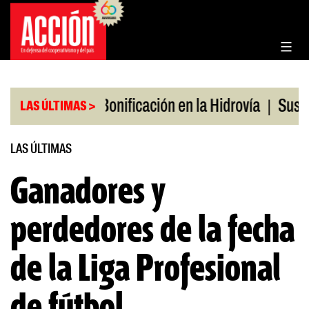
Saltar
al
contenido
|
|
os en julio
Bonificación en la Hidrovía
Suspende
LAS ÚLTIMAS >
LAS ÚLTIMAS
Ganadores y
perdedores de la fecha
de la Liga Profesional
de fútbol