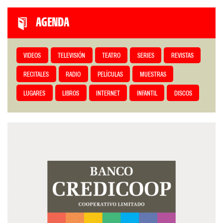
AGENDA
VIDEOS
TELEVISIÓN
TEATRO
SERIES
REVISTAS
RECITALES
RADIO
PELÍCULAS
MUESTRAS
LUGARES
LIBROS
INTERNET
INFANTIL
DISCOS