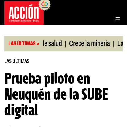
Saltar
al
contenido
|
|
sin cobertura de salud
Crece la minería
La Pam
LAS ÚLTIMAS >
LAS ÚLTIMAS
Prueba piloto en
Neuquén de la SUBE
digital