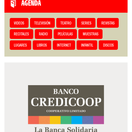
AGENDA
VIDEOS
TELEVISIÓN
TEATRO
SERIES
REVISTAS
RECITALES
RADIO
PELÍCULAS
MUESTRAS
LUGARES
LIBROS
INTERNET
INFANTIL
DISCOS