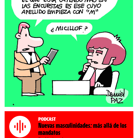
Podcast
Nuevas masculinidades: más allá de los
mandatos