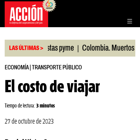
Saltar
al
contenido
|
ntas minoristas pyme
Colombia. Muertos por mani
LAS ÚLTIMAS >
ECONOMÍA
|
TRANSPORTE PÚBLICO
El costo de viajar
Tiempo de lectura:
3 minutos
27 de octubre de 2023