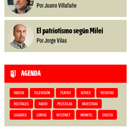
Por Juano Villafañe
El patriotismo según Milei
Por Jorge Vilas
AGENDA
VIDEOS
TELEVISIÓN
TEATRO
SERIES
REVISTAS
RECITALES
RADIO
PELÍCULAS
MUESTRAS
LUGARES
LIBROS
INTERNET
INFANTIL
DISCOS