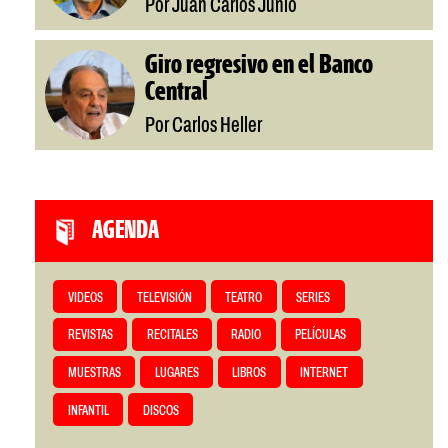
Por Juan Carlos Junio
Giro regresivo en el Banco
Central
Por Carlos Heller
AGENDA
VIDEOS
TELEVISIÓN
TEATRO
SERIES
REVISTAS
RECITALES
RADIO
PELÍCULAS
MUESTRAS
LUGARES
LIBROS
INTERNET
INFANTIL
DISCOS