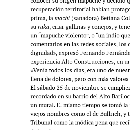
conocer su origen mapuche y decidió qu
recuperación territorial habían protago
prima, la
machi
(sanadora) Betiana Colh
su
ruka
, criar gallinas y conejos, y te
un “mapuche violento”, o “un indio que
comentarios en las redes sociales, los 
dignidad», expresó Fernando Fernández
experiencia Alto Construcciones, en un 
«Venía todos los días, era uno de nuest
llena de dolores, pero con más valore
El sábado 25 de noviembre se cumplier
recordado en su barrio del Alto Bariloc
un mural. El mismo tiempo se tomó la p
viejos nombres como el de Bullrich, y 
Tribunal como la módica pena que reci