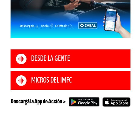
DESDE LA GENTE
MICROS DEL IMFC
Descargá la App de Acción >