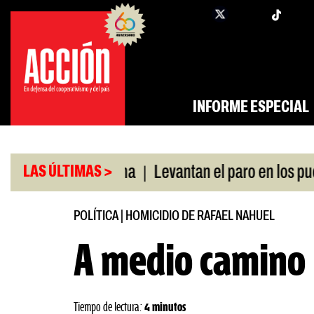
Saltar
twi
facebook
al
contenido
INFORME ESPECIAL
|
|
 swap con China
Levantan el paro en los puertos
LAS ÚLTIMAS >
POLÍTICA
|
HOMICIDIO DE RAFAEL NAHUEL
A medio camino
Tiempo de lectura:
4 minutos