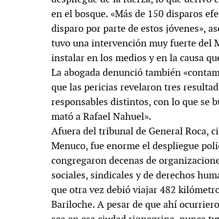
en el bosque. «Más de 150 disparos ef
disparo por parte de estos jóvenes», as
tuvo una intervención muy fuerte del M
instalar en los medios y en la causa q
La abogada denunció también «contamin
que las pericias revelaron tres resultad
responsables distintos, con lo que se b
mató a Rafael Nahuel».
Afuera del tribunal de General Roca, 
Menuco, fue enorme el despliegue poli
congregaron decenas de organizaciones
sociales, sindicales y de derechos hu
que otra vez debió viajar 482 kilómet
Bariloche. A pesar de que ahí ocurriero
sea en esa ciudad rionegrina, nunca tu