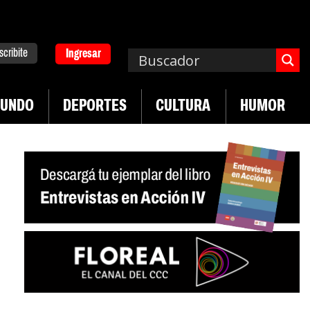
scribite
Ingresar
UNDO
DEPORTES
CULTURA
HUMOR
|
d en jóvenes precarizados
Cae la actividad en se