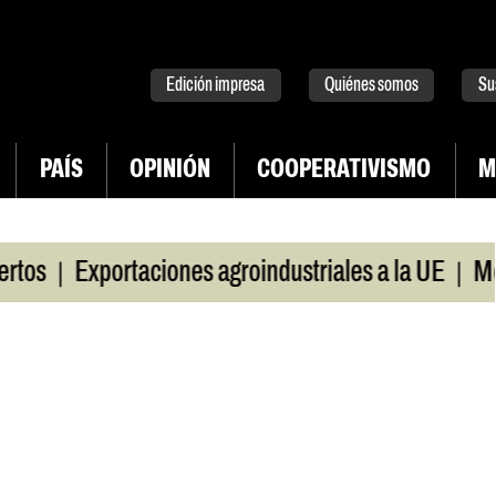
tter
instagram
tiktok
Youtube
Spotify
Edición impresa
Quiénes somos
Su
PAÍS
OPINIÓN
COOPERATIVISMO
M
|
Exportaciones agroindustriales a la UE
Morosida