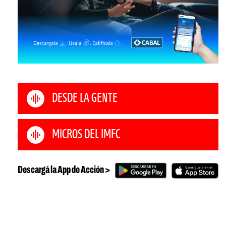
DESDE LA GENTE
MICROS DEL IMFC
Descargá la App de Acción >