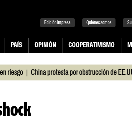
tter
instagram
tiktok
Youtube
Spotify
Edición impresa
Quiénes somos
Su
PAÍS
OPINIÓN
COOPERATIVISMO
M
|
esgo
China protesta por obstrucción de EE.UU en
shock