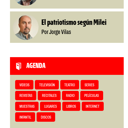
El patriotismo según Milei
Por Jorge Vilas
AGENDA
VIDEOS
TELEVISIÓN
TEATRO
SERIES
REVISTAS
RECITALES
RADIO
PELÍCULAS
MUESTRAS
LUGARES
LIBROS
INTERNET
INFANTIL
DISCOS