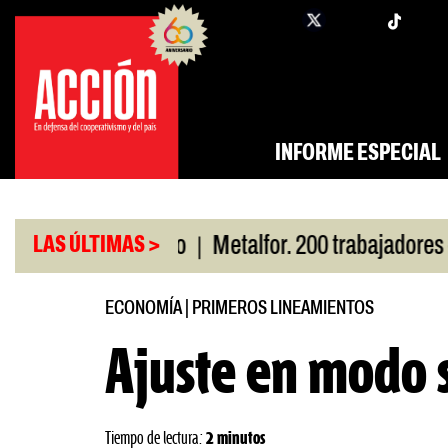
Saltar
twi
facebook
al
contenido
INFORME ESPECIAL
|
r San Cayetano
Metalfor. 200 trabajadores en ri
LAS ÚLTIMAS >
ECONOMÍA
|
PRIMEROS LINEAMIENTOS
Ajuste en modo 
Tiempo de lectura:
2 minutos