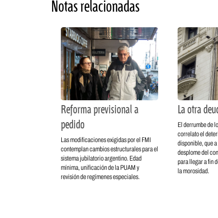
Notas relacionadas
Reforma previsional a
La otra deu
pedido
El derrumbe de lo
correlato el deter
Las modificaciones exigidas por el FMI
disponible, que a 
contemplan cambios estructurales para el
desplome del co
sistema jubilatorio argentino. Edad
para llegar a fin
mínima, unificación de la PUAM y
la morosidad.
revisión de regímenes especiales.