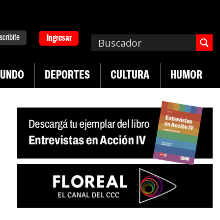
scribite
Ingresar
UNDO
DEPORTES
CULTURA
HUMOR
|
|
 Neuquén
Miguel Díaz-Canel: «Es un genocidio»