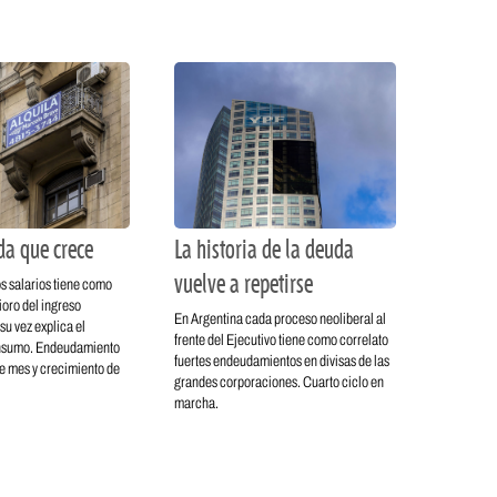
da que crece
La historia de la deuda
vuelve a repetirse
s salarios tiene como
ioro del ingreso
En Argentina cada proceso neoliberal al
su vez explica el
frente del Ejecutivo tiene como correlato
nsumo. Endeudamiento
fuertes endeudamientos en divisas de las
 de mes y crecimiento de
grandes corporaciones. Cuarto ciclo en
marcha.