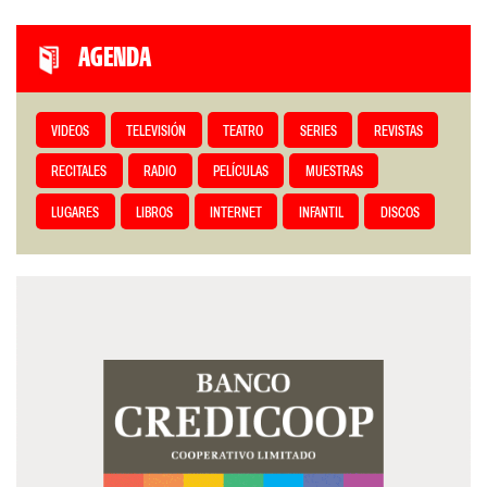
AGENDA
VIDEOS
TELEVISIÓN
TEATRO
SERIES
REVISTAS
RECITALES
RADIO
PELÍCULAS
MUESTRAS
LUGARES
LIBROS
INTERNET
INFANTIL
DISCOS