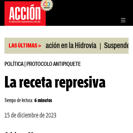
Saltar
al
contenido
|
|
o
Bonificación en la Hidrovía
Suspenden desregu
LAS ÚLTIMAS >
POLÍTICA
|
PROTOCOLO ANTIPIQUETE
La receta represiva
Tiempo de lectura:
6 minutos
15 de diciembre de 2023