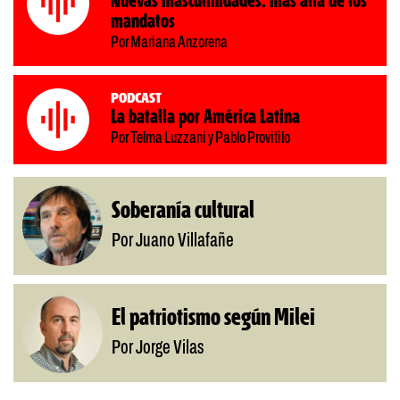
Nuevas masculinidades: más allá de los
mandatos
Por Mariana Anzorena
Podcast
La batalla por América Latina
Por Telma Luzzani y Pablo Provitilo
Soberanía cultural
Por Juano Villafañe
El patriotismo según Milei
Por Jorge Vilas