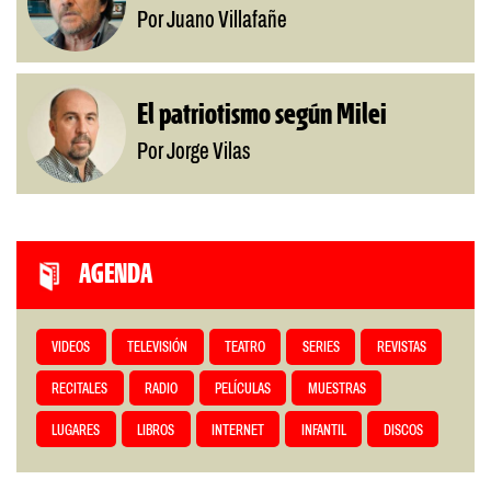
Por Juano Villafañe
El patriotismo según Milei
Por Jorge Vilas
AGENDA
VIDEOS
TELEVISIÓN
TEATRO
SERIES
REVISTAS
RECITALES
RADIO
PELÍCULAS
MUESTRAS
LUGARES
LIBROS
INTERNET
INFANTIL
DISCOS