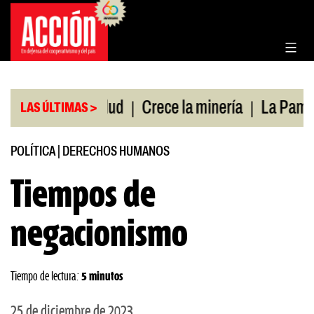
Saltar
al
contenido
|
|
tura de salud
Crece la minería
La Pampa. Emer
LAS ÚLTIMAS >
POLÍTICA
|
DERECHOS HUMANOS
Tiempos de
negacionismo
Tiempo de lectura:
5 minutos
25 de diciembre de 2023