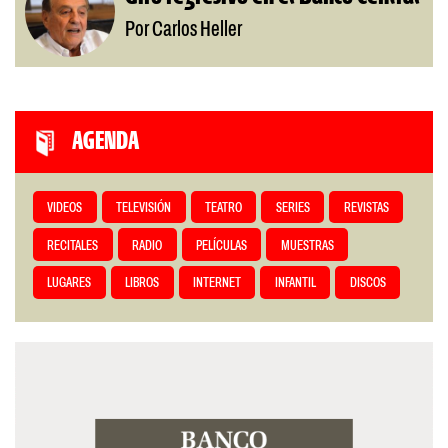
Por Carlos Heller
AGENDA
VIDEOS
TELEVISIÓN
TEATRO
SERIES
REVISTAS
RECITALES
RADIO
PELÍCULAS
MUESTRAS
LUGARES
LIBROS
INTERNET
INFANTIL
DISCOS