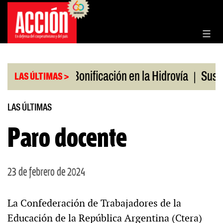
Saltar
al
contenido
|
|
os en julio
Bonificación en la Hidrovía
Suspend
LAS ÚLTIMAS >
LAS ÚLTIMAS
Paro docente
23 de febrero de 2024
La Confederación de Trabajadores de la
Educación de la República Argentina (Ctera)