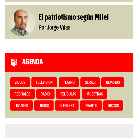
El patriotismo según Milei
Por Jorge Vilas
AGENDA
VIDEOS
TELEVISIÓN
TEATRO
SERIES
REVISTAS
RECITALES
RADIO
PELÍCULAS
MUESTRAS
LUGARES
LIBROS
INTERNET
INFANTIL
DISCOS