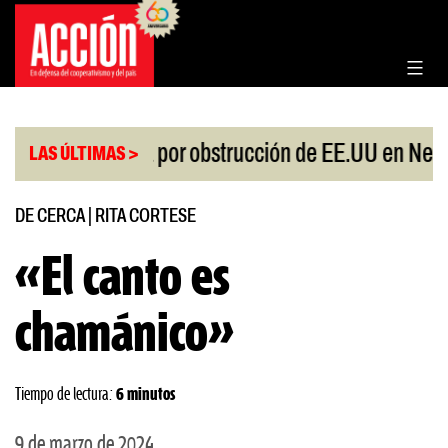
Saltar
al
contenido
|
a protesta por obstrucción de EE.UU en Neuquén
LAS ÚLTIMAS >
DE CERCA
|
RITA CORTESE
«El canto es
chamánico»
Tiempo de lectura:
6 minutos
9 de marzo de 2024