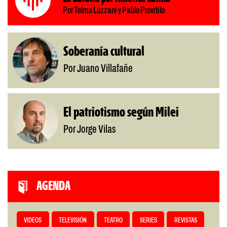
Por Telma Luzzani y Pablo Provitilo
Soberanía cultural
Por Juano Villafañe
El patriotismo según Milei
Por Jorge Vilas
AGENDA
VIDEOS
TELEVISIÓN
TEATRO
SERIES
REVISTAS