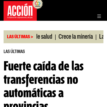
Saltar
al
contenido
|
|
sin cobertura de salud
Crece la minería
La Pam
LAS ÚLTIMAS >
LAS ÚLTIMAS
Fuerte caída de las
transferencias no
automáticas a
provincias