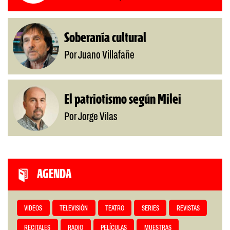
Soberanía cultural
Por Juano Villafañe
El patriotismo según Milei
Por Jorge Vilas
AGENDA
VIDEOS
TELEVISIÓN
TEATRO
SERIES
REVISTAS
RECITALES
RADIO
PELÍCULAS
MUESTRAS