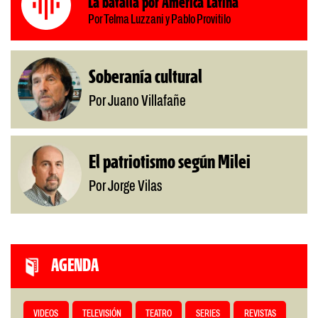
La batalla por América Latina
Por Telma Luzzani y Pablo Provitilo
Soberanía cultural
Por Juano Villafañe
El patriotismo según Milei
Por Jorge Vilas
AGENDA
VIDEOS
TELEVISIÓN
TEATRO
SERIES
REVISTAS