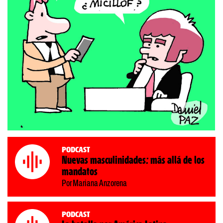
Podcast
Nuevas masculinidades: más allá de los
mandatos
Por Mariana Anzorena
Podcast