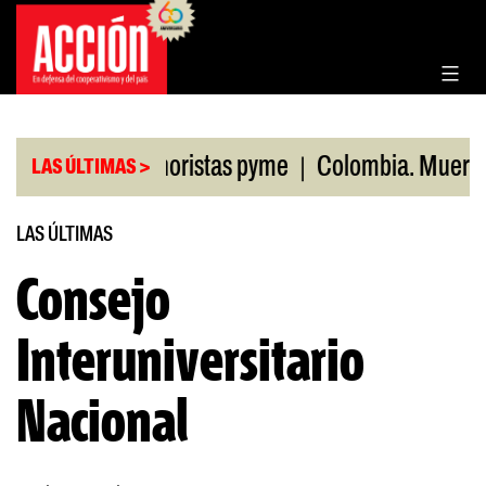
Saltar
al
contenido
|
den ventas minoristas pyme
Colombia. Muertos po
LAS ÚLTIMAS >
LAS ÚLTIMAS
Consejo
Interuniversitario
Nacional