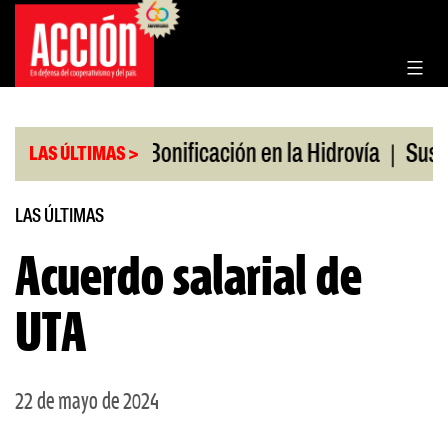
Saltar
al
contenido
|
|
os en julio
Bonificación en la Hidrovía
Suspend
LAS ÚLTIMAS >
LAS ÚLTIMAS
Acuerdo salarial de
UTA
22 de mayo de 2024