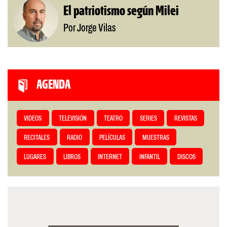
El patriotismo según Milei
Por Jorge Vilas
AGENDA
VIDEOS
TELEVISIÓN
TEATRO
SERIES
REVISTAS
RECITALES
RADIO
PELÍCULAS
MUESTRAS
LUGARES
LIBROS
INTERNET
INFANTIL
DISCOS