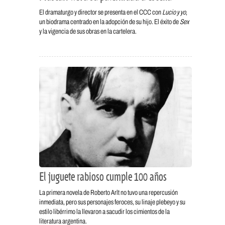
El dramaturgo y director se presenta en el CCC con
Lucio y yo
,
un biodrama centrado en la adopción de su hijo. El éxito de
Sex
y la vigencia de sus obras en la cartelera.
El juguete rabioso cumple 100 años
La primera novela de Roberto Arlt no tuvo una repercusión
inmediata, pero sus personajes feroces, su linaje plebeyo y su
estilo libérrimo la llevaron a sacudir los cimientos de la
literatura argentina.