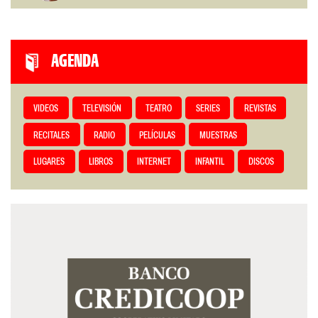
AGENDA
VIDEOS
TELEVISIÓN
TEATRO
SERIES
REVISTAS
RECITALES
RADIO
PELÍCULAS
MUESTRAS
LUGARES
LIBROS
INTERNET
INFANTIL
DISCOS