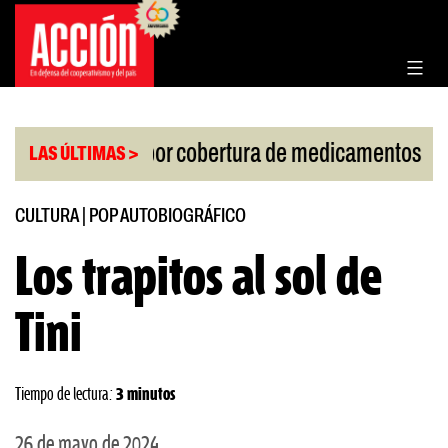
Saltar
al
contenido
|
de la Corte por cobertura de medicamentos
Urugua
LAS ÚLTIMAS >
CULTURA
|
POP AUTOBIOGRÁFICO
Los trapitos al sol de
Tini
Tiempo de lectura:
3 minutos
26 de mayo de 2024