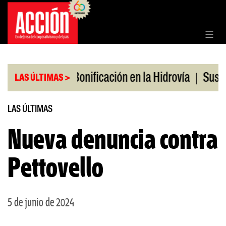
Saltar
al
contenido
|
|
os en julio
Bonificación en la Hidrovía
Suspende
LAS ÚLTIMAS >
LAS ÚLTIMAS
Nueva denuncia contra
Pettovello
5 de junio de 2024