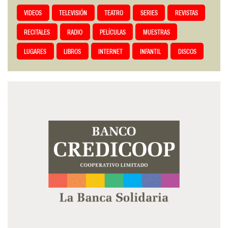
VIDEOS
TELEVISIÓN
TEATRO
SERIES
REVISTAS
RECITALES
RADIO
PELÍCULAS
MUESTRAS
LUGARES
LIBROS
INTERNET
INFANTIL
DISCOS