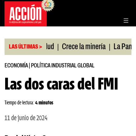
Saltar
al
contenido
|
|
tura de salud
Crece la minería
La Pampa. Emer
LAS ÚLTIMAS >
ECONOMÍA
|
POLÍTICA INDUSTRIAL GLOBAL
Las dos caras del FMI
Tiempo de lectura:
4 minutos
11 de junio de 2024