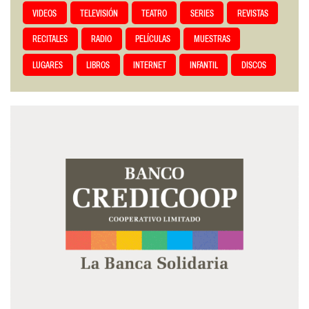
VIDEOS
TELEVISIÓN
TEATRO
SERIES
REVISTAS
RECITALES
RADIO
PELÍCULAS
MUESTRAS
LUGARES
LIBROS
INTERNET
INFANTIL
DISCOS