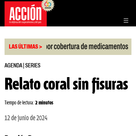
Saltar
al
contenido
|
 de la Corte por cobertura de medicamentos
Urugua
LAS ÚLTIMAS >
AGENDA
|
SERIES
Relato coral sin fisuras
Tiempo de lectura:
2 minutos
12 de junio de 2024