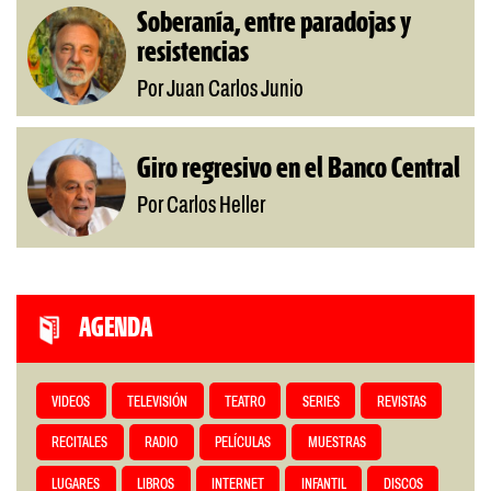
Soberanía, entre paradojas y
resistencias
Por Juan Carlos Junio
Giro regresivo en el Banco Central
Por Carlos Heller
AGENDA
VIDEOS
TELEVISIÓN
TEATRO
SERIES
REVISTAS
RECITALES
RADIO
PELÍCULAS
MUESTRAS
LUGARES
LIBROS
INTERNET
INFANTIL
DISCOS